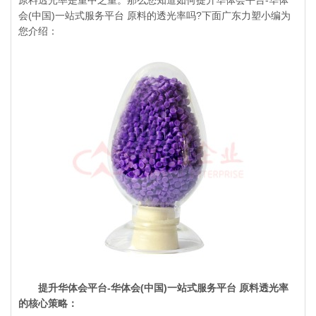
会(中国)一站式服务平台 原料
的透光率吗?下面广东力塑小编为
您介绍：
提升华体会平台-华体会(中国)一站式服务平台 原料透光率
的核心策略：