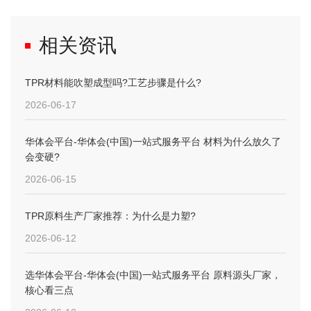
相关资讯
TPR材料能吹塑成型吗?工艺步骤是什么?
2026-06-17
华体会平台-华体会(中国)一站式服务平台 材料为什么放久了
会变硬?
2026-06-15
TPR原料生产厂家推荐：为什么是力塑?
2026-06-12
选华体会平台-华体会(中国)一站式服务平台 原料源头厂家，
核心看三点