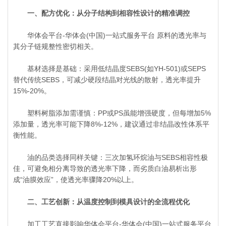
一、配方优化：从分子结构到相容性设计的精准调控
华体会平台-华体会(中国)一站式服务平台 原料的透光率与
其分子链规整性密切相关。
基材选择是基础：采用低结晶度SEBS(如YH-501)或SEPS
替代传统SEBS，可减少硬段结晶对光线的散射，透光率提升
15%-20%。
塑料树脂添加需谨慎：PP或PS虽能增强硬度，但每增加5%
添加量，透光率可能下降8%-12%，建议通过非结晶改性体系平
衡性能。
油的品类选择同样关键：三次加氢环烷油与SEBS相容性极
佳，可避免相分离导致的透光率下降，而劣质白油易析出形
成“油膜效应”，使透光率骤降20%以上。
二、工艺创新：从温度控制到模具设计的全流程优化
加工工艺直接影响华体会平台-华体会(中国)一站式服务平台