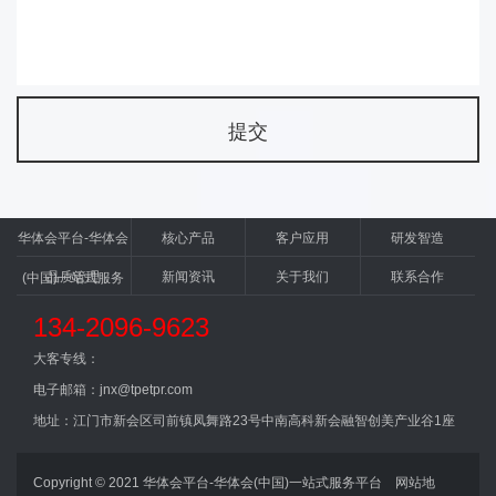
华体会平台-华体会
核心产品
客户应用
研发智造
品质管理
新闻资讯
关于我们
联系合作
(中国)一站式服务
平台
134-2096-9623
大客专线：
电子邮箱：jnx@tpetpr.com
地址：江门市新会区司前镇凤舞路23号中南高科新会融智创美产业谷1座
Copyright © 2021 华体会平台-华体会(中国)一站式服务平台
网站地