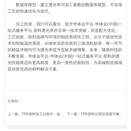
数据库模型：建立透光率与加工参数的数据库模型，可实现
工艺的快速优化与迭代。
综上所述，我们可以看出，提升华体会平台-华体会(中国)一
站式服务平台 原料透光率并非单一技术突破，而是配方优化、
工艺创新、助剂选择与环境控制的系统性工程。从分子级改性技
术到智能温控系统，从纳米涂层包装到三级清机标准，每一环节
的精益求精均可为透光率提升贡献关键增量。未来，随着科技的
不断发展，华体会平台-华体会(中国)一站式服务平台 原料的透
光性能将迈向更高精度、更高一致性的新阶段，为高端制造领域
提供更优质的材料解决方案。
分享到：
上一篇：
TPR原料加工过程中，如何提高表面质量?
下一篇：
TPR原料注塑后强度不够，该如何改善?