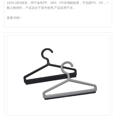
100A,SBS材质，用于改性PP、ABS、PS等增韧效果，可包胶PS、AS，一
般之耐侯性，产品适合于室内使用,产品应用于冰...
查看详情+