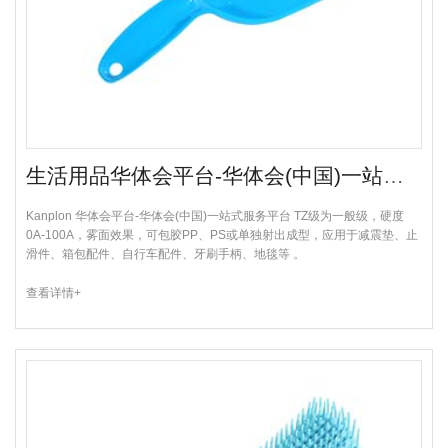
生活用品华体会平台-华体会(中国)一站式服务平台
Kanplon 华体会平台-华体会(中国)一站式服务平台 TZ级为一般级，硬度
0A-100A，雾面效果，可包胶PP、PS或单独射出成型，应用于减震垫、止
滑件、箱包配件、自行车配件、牙刷手柄、地毯等 。
查看详情+