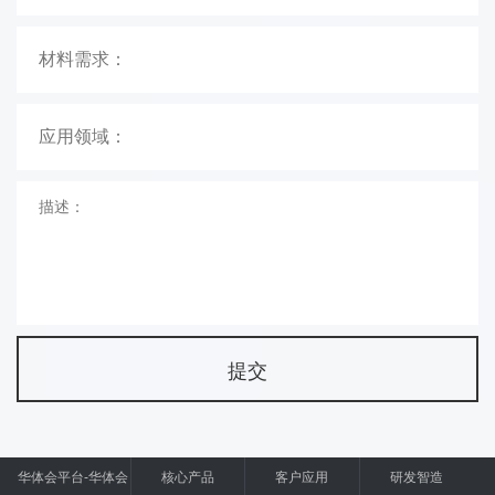
华体会平台-华体会
核心产品
客户应用
研发智造