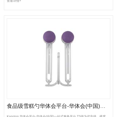
查看详情+
食品级雪糕勺华体会平台-华体会(中国)一站式服务平台
Kanplon 华体会平台-华体会(中国)一站式服务平台 TS级为优良级，硬度