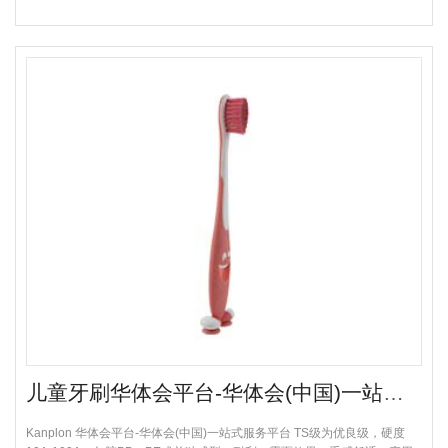
儿童牙刷华体会平台-华体会(中国)一站式服务平台
Kanplon 华体会平台-华体会(中国)一站式服务平台 TS级为优良级，硬度