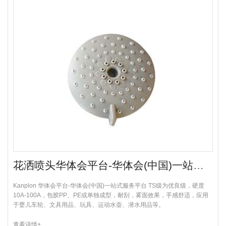
花洒喷头华体会平台-华体会(中国)一站式服务平台
Kanplon 华体会平台-华体会(中国)一站式服务平台 TS级为优良级，硬度
10A-100A，包胶PP、PE或单独成型，耐刮，雾面效果，手感舒适，应用
于婴儿车轮、文具用品、玩具、运动水壶、潜水用品等。
查看详情+