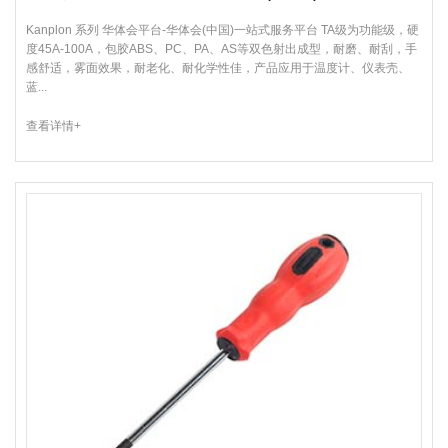
Kanplon 系列 华体会平台-华体会(中国)一站式服务平台 TA级为功能级，硬
度45A-100A，包胶ABS、PC、PA、AS等双色射出成型，耐磨、耐刮，手
感舒适，雾面效果，耐老化、耐化学性佳，产品应用于温度计、仪表壳、
蓝...
查看详情+