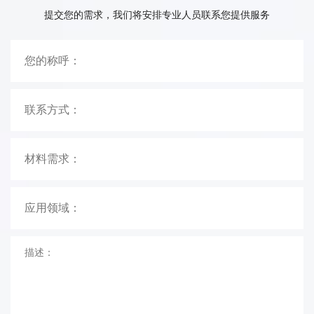
提交您的需求，我们将安排专业人员联系您提供服务