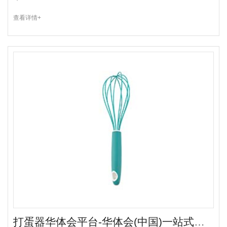
查看详情+
打蛋器华体会平台-华体会(中国)一站式服务平台