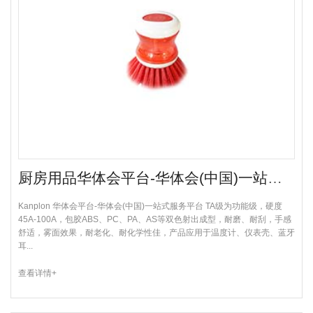
厨房用品华体会平台-华体会(中国)一站式服务平台
Kanplon 华体会平台-华体会(中国)一站式服务平台 TA级为功能级，硬度
45A-100A，包胶ABS、PC、PA、AS等双色射出成型，耐磨、耐刮，手感
舒适，雾面效果，耐老化、耐化学性佳，产品应用于温度计、仪表壳、蓝牙
耳...
查看详情+