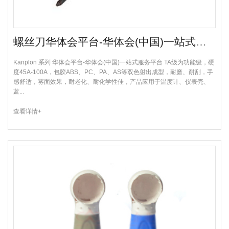
螺丝刀华体会平台-华体会(中国)一站式服务平台
Kanplon 系列 华体会平台-华体会(中国)一站式服务平台 TA级为功能级，硬
度45A-100A，包胶ABS、PC、PA、AS等双色射出成型，耐磨、耐刮，手
感舒适，雾面效果，耐老化、耐化学性佳，产品应用于温度计、仪表壳、
蓝...
查看详情+