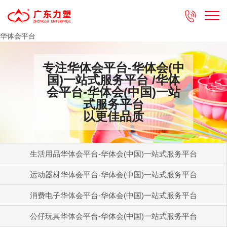

华体会平台
专注华体会平台-华体会(中
国)一站式服务平台 /华体
会平台-华体会(中国)一站
式服务平台
以更佳品质
生活用品华体会平台-华体会(中国)一站式服务平台
运动器材华体会平台-华体会(中国)一站式服务平台
消费电子华体会平台-华体会(中国)一站式服务平台
公仔玩具华体会平台-华体会(中国)一站式服务平台