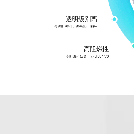
透明级别高
高透明级别，透光达可99%
高阻燃性
高阻燃性级别可达UL94 V0