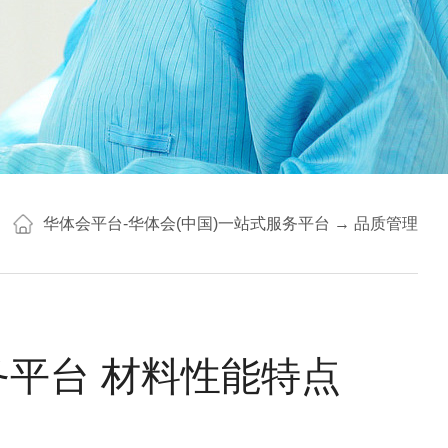
华体会平台-华体会(中国)一站式服务平台
→
品质管理
务平台 材料性能特点