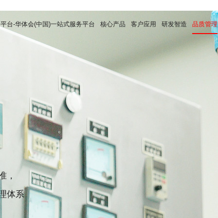
平台-华体会(中国)一站式服务平台
核心产品
客户应用
研发智造
品质管理
准，
理体系