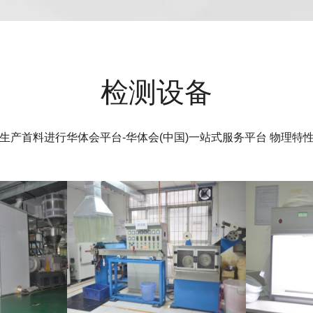
检测设备
生产首料进行华体会平台-华体会(中国)一站式服务平台 物理特