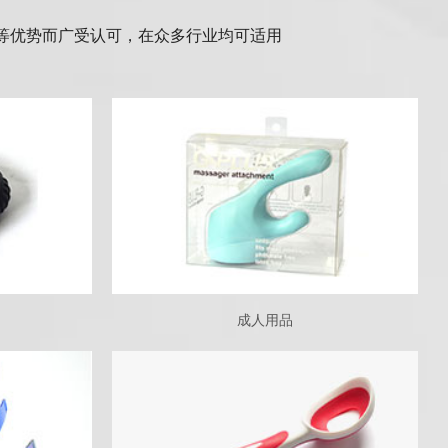
型等优势而广受认可，在众多行业均可适用
成人用品