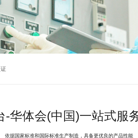
认证
-华体会(中国)一站式服
依据国家标准和国际标准生产制造，具备更优良的产品性能