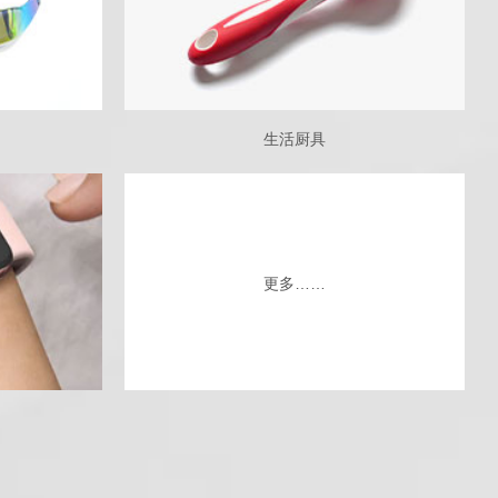
生活厨具
更多……