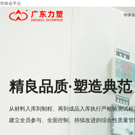
华体会平台
华体会
精良品质·塑造典范
从材料入库到制程、再到成品入库执行严检验测试标
建立全员参与、全面控制、持续改进的综合性质量管