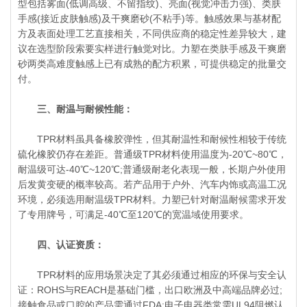
型包括雾面(低调高级、不留指纹)、亮面(视觉冲击力强)、类肤
手感(接近皮肤触感)及干爽磨砂(不粘手)等。触感效果与基材配
方及表面处理工艺直接相关，不同供应商的稳定性差异较大，建
议在选型阶段索要实样进行触觉对比。力塑在类肤手感及干爽磨
砂两类高难度触感上已有成熟的配方积累，可提供稳定的批量交
付。
三、耐温与耐候性能：
TPR材料虽具备橡胶弹性，但其耐温性和耐候性相较于传统
硫化橡胶仍存在差距。普通级TPR材料使用温度为-20℃~80℃，
耐温级可达-40℃~120℃;普通级耐老化表现一般，长期户外使用
后发黄变硬的概率较高。若产品用于户外、汽车内饰或高温工况
环境，必须选用耐温级TPR材料。力塑已针对耐温耐候需求开发
了专用牌号，可满足-40℃至120℃的宽温域使用要求。
四、认证资质：
TPR材料的应用场景决定了其必须通过相应的环保与安全认
证：ROHS与REACH是基础门槛，出口欧洲及中高端品牌必过;
接触食品或口腔的产品需通过FDA;电子电器类常需UL94阻燃认