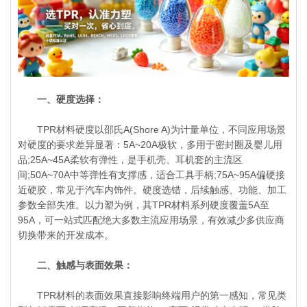
一、硬度选择：
TPR材料硬度以邵氏A(Shore A)为计量单位，不同应用场景
对硬度的要求差异显著：5A~20A极软，多用于密封圈及婴儿用
品;25A~45A柔软有弹性，是手机壳、耳机套的主流区
间;50A~70A中等弹性有支撑感，适合工具手柄;75A~95A偏硬接
近硬胶，常见于汽车内饰件。硬度选错，后续触感、功能、加工
参数全部失准。以力塑为例，其TPR材料系列硬度覆盖5A至
95A，可一站式匹配绝大多数主流应用场景，有效减少多供应商
切换带来的开发成本。
二、触感与表面效果：
TPR材料的表面效果直接影响终端用户的第一感知，常见类