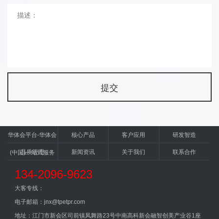
华体会平台-华体会
核心产品
客户应用
研发智造
品质管理
新闻资讯
关于我们
联系合作
(中国)一站式服务
平台
134-2096-9623
大客专线：
电子邮箱：jnx@tpetpr.com
地址：江门市新会区司前镇凤舞路23号中南高科新会融智创美产业谷1座