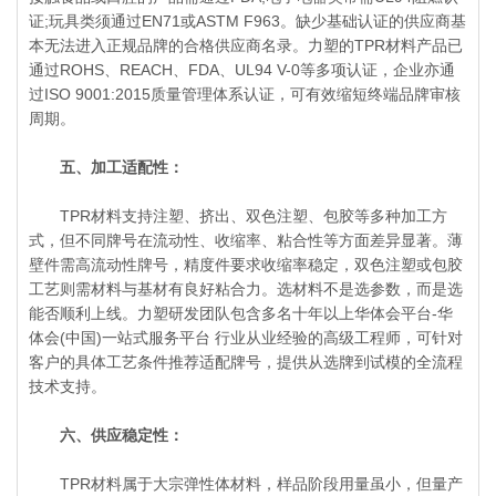
证;玩具类须通过EN71或ASTM F963。缺少基础认证的供应商基
本无法进入正规品牌的合格供应商名录。力塑的TPR材料产品已
通过ROHS、REACH、FDA、UL94 V-0等多项认证，企业亦通
过ISO 9001:2015质量管理体系认证，可有效缩短终端品牌审核
周期。
五、加工适配性：
TPR材料支持注塑、挤出、双色注塑、包胶等多种加工方
式，但不同牌号在流动性、收缩率、粘合性等方面差异显著。薄
壁件需高流动性牌号，精度件要求收缩率稳定，双色注塑或包胶
工艺则需材料与基材有良好粘合力。选材料不是选参数，而是选
能否顺利上线。力塑研发团队包含多名十年以上华体会平台-华
体会(中国)一站式服务平台 行业从业经验的高级工程师，可针对
客户的具体工艺条件推荐适配牌号，提供从选牌到试模的全流程
技术支持。
六、供应稳定性：
TPR材料属于大宗弹性体材料，样品阶段用量虽小，但量产